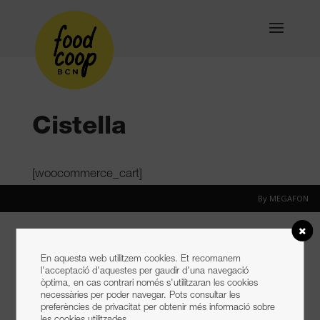
Cistella
[woocommerce_cart]
By MEGAFON
En aquesta web utilitzem cookies. Et recomanem
l'acceptació d'aquestes per gaudir d'una navegació
òptima, en cas contrari només s'utilitzaran les cookies
necessàries per poder navegar. Pots consultar les
preferències de privacitat per obtenir més informació sobre