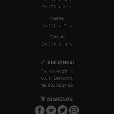
De 10 h. a 14 h.
De 17 h. a 21 h.
Viernes
De 10 h. a 21 h.
Sábado
De 10 h. a 14 h.
📍 ¡VISITANOS!
Pje. de Aragón, 9
08011 Barcelona
tel. 930 32 24 96
👋 ¡SÍGUENOS!