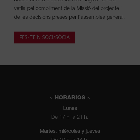
cooperativa a efectes formals i legals i alhora
vetlla pel compliment de la Missió del projecte i
de les decisions preses per l’assemblea general.
FES-TE'N SOCI/SÒCIA
~ HORARIOS ~
Lunes
De 17 h. a 21 h.
Martes, miércoles y jueves