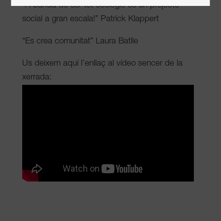
“A banda de ser tot ecològic és un projecte
social a gran escala!” Patrick Klappert
“Es crea comunitat” Laura Batlle
Us deixem aquí l’enllaç al vídeo sencer de la
xerrada: