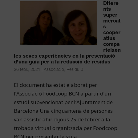
Difere
nts
super
mercat
s
cooper
atius
compa
rteixen
les seves experiències en la presentació
d’una guia per a la reducció de residus
26 febr., 2021
|
Associació
,
Residu 0
El document ha estat elaborat per
l’Associació Foodcoop BCN a partir d’un
estudi subvencionat per l’Ajuntament de
Barcelona Una cinquantena de persones
van assistir ahir dijous 25 de febrer a la
trobada virtual organitzada per Foodcoop
BCN per presentar la guia...