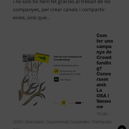
i no sols ho hem fet gràcies al treball de les
companyes, per crear canals i compartir
eines, sinó que...
Com
fer una
campa
nya de
Crowd
fundin
g?
Conve
rsem
amb
La
OSA i
Vanwo
ow
16 abr.,
2020
|
Associació
,
Supermercat Cooperatiu i Participatiu