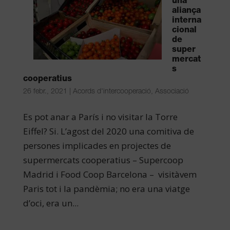
una
aliança
interna
cional
de
super
mercat
s
cooperatius
26 febr., 2021
|
Acords d'intercooperació
,
Associació
Es pot anar a París i no visitar la Torre
Eiffel? Si. L’agost del 2020 una comitiva de
persones implicades en projectes de
supermercats cooperatius – Supercoop
Madrid i Food Coop Barcelona – visitàvem
Paris tot i la pandèmia; no era una viatge
d’oci, era un...