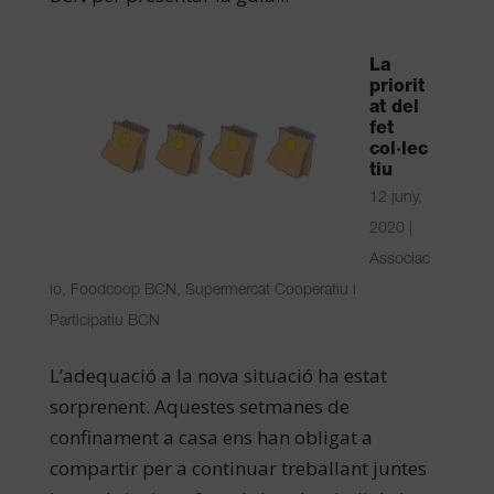
La
priorit
at del
fet
col·lec
tiu
12 juny,
2020
|
Associac
ió
,
Foodcoop BCN
,
Supermercat Cooperatiu i
Participatiu BCN
L’adequació a la nova situació ha estat
sorprenent. Aquestes setmanes de
confinament a casa ens han obligat a
compartir per a continuar treballant juntes