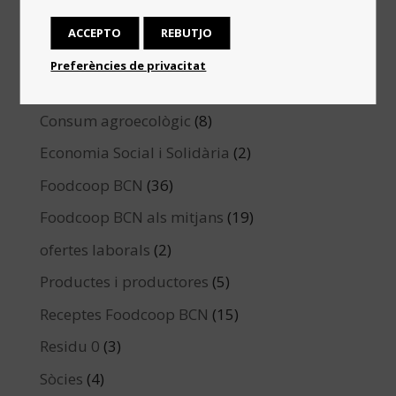
Associació
(4)
ACCEPTO
REBUTJO
Campanya de microfinançament
(2)
Preferències de privacitat
Comunitat
(9)
Consum agroecològic
(8)
Economia Social i Solidària
(2)
Foodcoop BCN
(36)
Foodcoop BCN als mitjans
(19)
ofertes laborals
(2)
Productes i productores
(5)
Receptes Foodcoop BCN
(15)
Residu 0
(3)
Sòcies
(4)