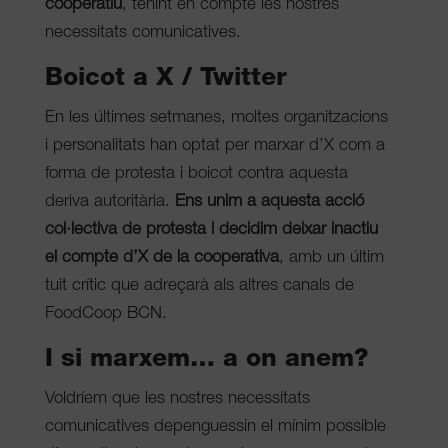
cooperatiu
, tenint en compte les nostres
necessitats comunicatives.
Boicot a X / Twitter
En les últimes setmanes, moltes organitzacions
i personalitats
han optat per marxar d’X com a
forma de protesta i boicot contra aquesta
deriva autoritària.
Ens unim a aquesta acció
col·lectiva de protesta i decidim deixar inactiu
el compte d’X de la cooperativa
, amb un últim
tuit crític que adreçarà als altres canals de
FoodCoop BCN.
I si marxem… a on anem?
Voldríem que les nostres necessitats
comunicatives depenguessin el mínim possible