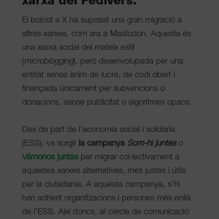
xarxa del Fedivers.
El boicot a X ha suposat una gran migració a
altres xarxes, com ara a Mastodon. Aquesta és
una xarxa social del mateix estil
(
microblogging
), però desenvolupada per una
entitat sense ànim de lucre, de codi obert i
finançada únicament per subvencions o
donacions
, sense publicitat o algoritmes opacs.
Des de part de l’economia social i solidària
(ESS), va sorgir
la campanya
Som-hi juntes
o
Vámonos juntas
per migrar col·lectivament a
aquestes xarxes alternatives, més justes i útils
per la ciutadania. A aquesta campanya, s’hi
han adherit organitzacions i persones més enllà
de l’ESS. Així doncs, al cercle de comunicació