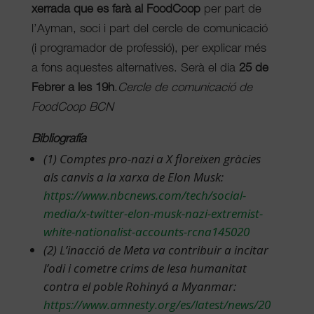
xerrada que es farà al FoodCoop
per part de
l’Ayman, soci i part del cercle de comunicació
(i programador de professió), per explicar més
a fons aquestes alternatives. Serà el dia
25 de
Febrer a les 19h
.
Cercle de comunicació de
FoodCoop BCN
Bibliografía
(1) Comptes pro-nazi a X floreixen gràcies
als canvis a la xarxa de Elon Musk:
https://www.nbcnews.com/tech/social-
media/x-twitter-elon-musk-nazi-extremist-
white-nationalist-accounts-rcna145020
(2)
L’inacció de Meta va contribuir a incitar
l’odi i cometre crims de lesa humanitat
contra el poble Rohinyá a Myanmar:
https://www.amnesty.org/es/latest/news/20