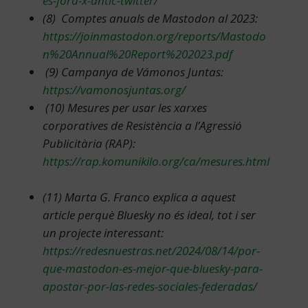
es-fora-x-antic-twitter/
(8) Comptes anuals de Mastodon al 2023:
https://joinmastodon.org/reports/Mastodo
n%20Annual%20Report%202023.pdf
(9) Campanya de Vámonos Juntas:
https://vamonosjuntas.org/
(10) Mesures per usar les xarxes
corporatives de
Resistència a l’Agressió
Publicitària (RAP)
:
https://rap.komunikilo.org/ca/mesures.html
(11) Marta G. Franco explica a aquest
article perquè Bluesky no és ideal, tot i ser
un projecte interessant:
https://redesnuestras.net/2024/08/14/por-
que-mastodon-es-mejor-que-bluesky-para-
apostar-por-las-redes-sociales-federadas/