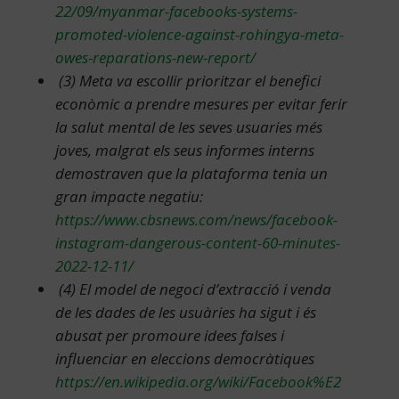
22/09/myanmar-facebooks-systems-
promoted-violence-against-rohingya-meta-
owes-reparations-new-report/
(3) Meta va escollir prioritzar el benefici
econòmic a prendre mesures per evitar ferir
la salut mental de les seves usuaries més
joves, malgrat els seus informes interns
demostraven que la plataforma tenia un
gran impacte negatiu:
https://www.cbsnews.com/news/facebook-
instagram-dangerous-content-60-minutes-
2022-12-11/
(4) El model de negoci d’extracció i venda
de les dades de les usuàries ha sigut i és
abusat per promoure idees falses i
influenciar en eleccions democràtiques
https://en.wikipedia.org/wiki/Facebook%E2