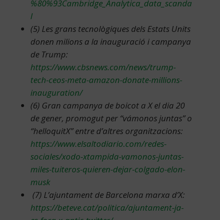
%80%93Cambridge_Analytica_data_scanda
l
(5) Les grans tecnològiques dels Estats Units
donen milions a la inauguració i campanya
de Trump:
h
ttps://www.cbsnews.com/news/trump-
tech-ceos-meta-amazon-donate-millions-
inauguration/
(6) Gran campanya de boicot a X el dia 20
de gener, promogut per “vámonos juntas” o
“helloquitX” entre d’altres organitzacions:
https://www.elsaltodiario.com/redes-
sociales/xodo-xtampida-vamonos-juntas-
miles-tuiteros-quieren-dejar-colgado-elon-
musk
(7) L’ajuntament de Barcelona marxa d’X:
https://beteve.cat/politica/ajuntament-ja-