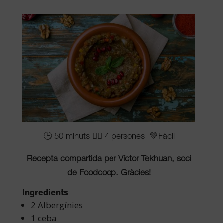
🕒 50 minuts 👳‍♀️ 4 persones 💚Fàcil
Recepta compartida per Víctor Tekhuan, soci
de Foodcoop. Gràcies!
Ingredients
2 Albergínies
1 ceba