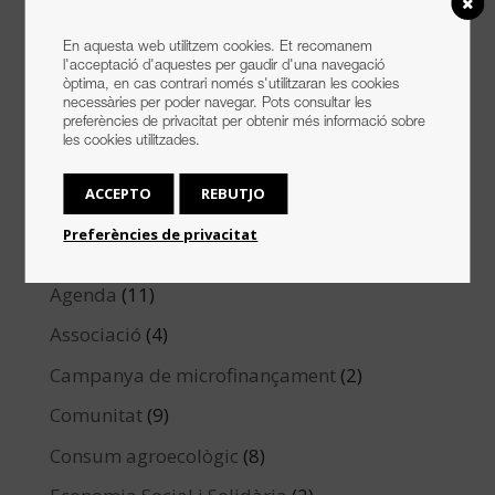
En aquesta web utilitzem cookies. Et recomanem
Premsa
l'acceptació d'aquestes per gaudir d'una navegació
òptima, en cas contrari només s'utilitzaran les cookies
Recull de premsa
necessàries per poder navegar. Pots consultar les
preferències de privacitat per obtenir més informació sobre
les cookies utilitzades.
ACCEPTO
REBUTJO
Categories
Preferències de privacitat
Acords d'intercooperació
(9)
Agenda
(11)
Associació
(4)
Campanya de microfinançament
(2)
Comunitat
(9)
Consum agroecològic
(8)