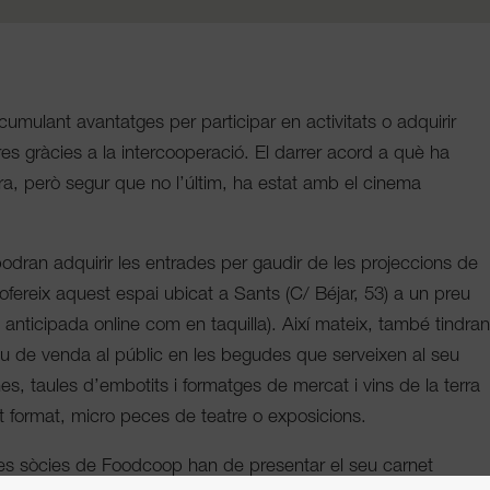
ulant avantatges per participar en activitats o adquirir
es gràcies a la intercooperació. El darrer acord a què ha
ra, però segur que no l’últim, ha estat amb el cinema
podran adquirir les entrades per gaudir de les projeccions de
ofereix aquest espai ubicat a Sants (C/ Béjar, 53) a un preu
 anticipada online com en taquilla). Així mateix, també tindra
u de venda al públic en les begudes que serveixen al seu
nes, taules d’embotits i formatges de mercat i vins de la terra
format, micro peces de teatre o exposicions.
es sòcies de Foodcoop han de presentar el seu carnet