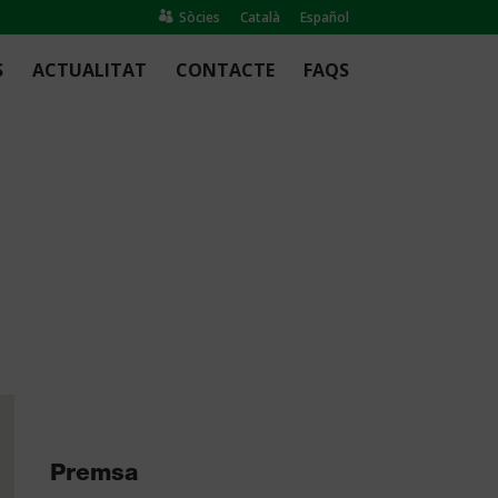
Sòcies
Català
Español

S
ACTUALITAT
CONTACTE
FAQS
Premsa