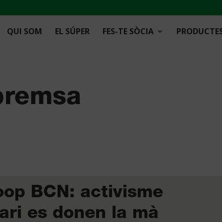
QUI SOM
EL SÚPER
FES-TE SÒCIA
PRODUCTE
 premsa
oop BCN: activisme
tari es donen la mà