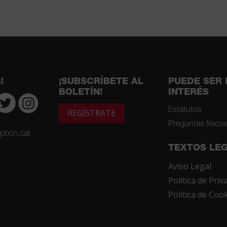
!
¡SUBSCRÍBETE AL
PUEDE SER 
BOLETÍN!
INTERÉS
Estatutos
REGÍSTRATE
Preguntas frecu
pbcn.cat
TEXTOS LE
Aviso Legal
Política de Priv
Política de Coo